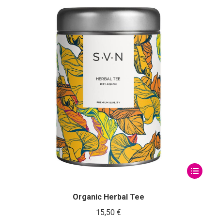
era:
es:
15,00 €.
9,00 €.
Este
producto
tiene
Organic Herbal Tee
múltiple
15,50
€