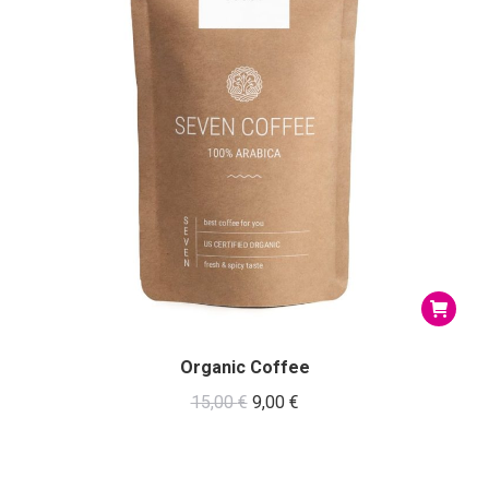
Organic Coffee
El
El
15,00
€
9,00
€
precio
precio
original
actual