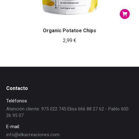
Organic Potatoe Chips
2,99
€
Contacto
Teléfonos
Atención cliente: 975 022 745 Elisa 666 88 27 62 - Pablo 600
26 95 07
E-mail:
info@elkacreaciones.com