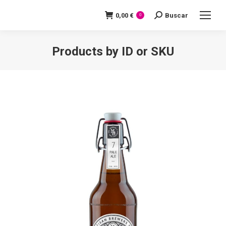
0,00
€
Buscar
Search:
0
Products by ID or SKU
You are here: