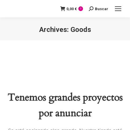
0,00
€
Buscar
Search:
0
Archives:
Goods
You are here:
Tenemos grandes proyectos
por anunciar